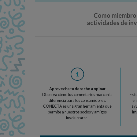
Como miembro d
actividades de in
1
Aprovecha tu derecho a opinar
Observa cómo tus comentarios marcan la
Es t
diferencia para los consumidores.
en
CONECTA es una gran herramienta que
ayu
permite a nuestros socios y amigos
im
involucrarse.