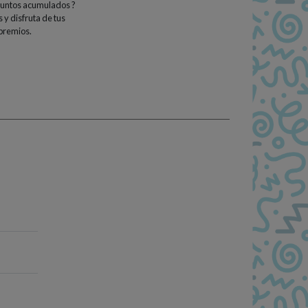
 puntos acumulados ?
 y disfruta de tus
premios.