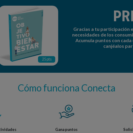
Gracias a tu participación
necesidades de los consumi
Acumula puntos con cada 
canjéalos par
25 pts
Cómo funciona Conecta
tividades
Gana puntos
Solic