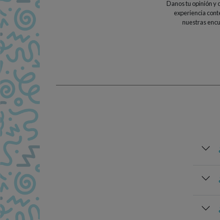
Danos tu opinión y 
experiencia cont
nuestras encu