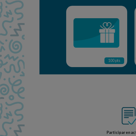
100 pts
Participar en ac