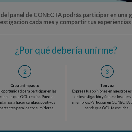
el panel de CONECTA podrás participar en una g
vestigación cada mes y compartir tus experiencia
¿Por qué debería unirme?
2
3
Crea un impacto
Ten voz
u oportunidad para participar en las
Expresa tus opiniones en nuestros e
cuestas que OCU realiza. Puedes
de investigación y únete a los que 
darnos a hacer cambios positivos
miembros. Participar en CONECTA t
pactantes para los consumidores.
sentir que OCU te escucha.